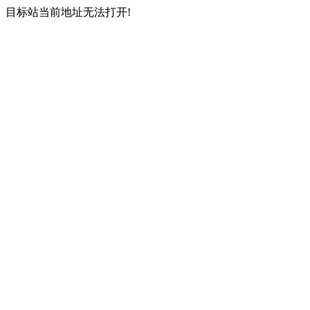
目标站当前地址无法打开!